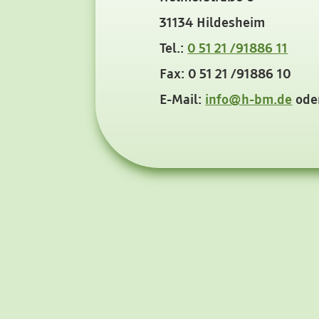
31134 Hildesheim
Tel.:
0 51 21 /91886 11
Fax: 0 51 21 /91886 10
E-Mail:
info@h-bm.de
ode