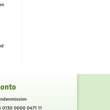
en
nd
.
onto
indenmission
5 0130 0000 0471 11